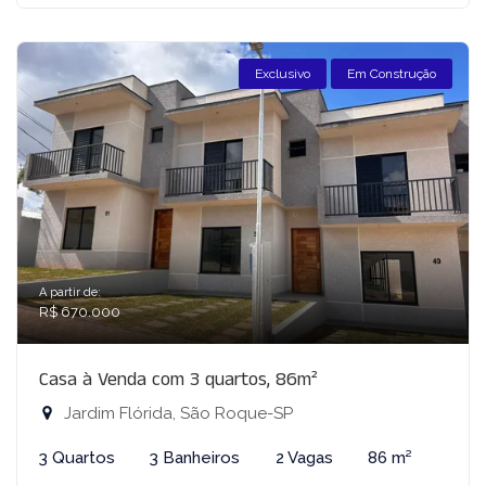
Exclusivo
Em Construção
A partir de:
R$ 670.000
Casa à Venda com 3 quartos, 86m²
Jardim Flórida, São Roque-SP
3 Quartos
3 Banheiros
2 Vagas
86 m²