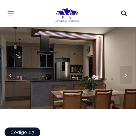
Página inicial
<
>
Código 113