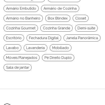
Armário Embutido
Armário de Cozinha
Armário no Banheiro
Box Blindex
Closet
Cozinha Gourmet
Cozinha Grande
Demi-suíte
Escritório
Fechadura Digital
Janela Panorâmica
Lavabo
Lavanderia
Mobiliado
Móveis Planejados
Pé Direito Duplo
Sala de jantar