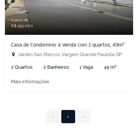
A partir de:
R$ 195.000
Casa de Condomínio à Venda com 2 quartos, 49m²
Jardim Sao Marcos, Vargem Grande Paulista-SP
2 Quartos
2 Banheiros
1 Vaga
49 m²
Mais informações
‹
1
›