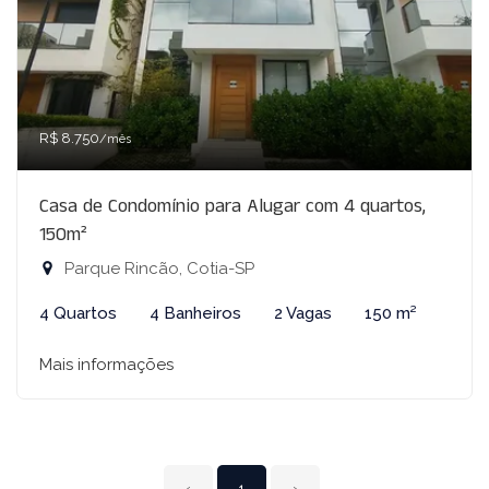
R$ 8.750
/mês
Casa de Condomínio para Alugar com 4 quartos,
150m²
Parque Rincão, Cotia-SP
4 Quartos
4 Banheiros
2 Vagas
150 m²
Mais informações
‹
1
›