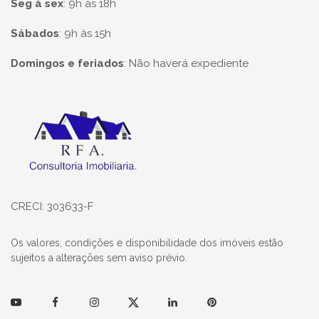
Seg à sex
:
9h às 18h
Sábados
:
9h às 15h
Domingos e feriados
:
Não haverá expediente
Página inicial
CRECI: 303633-F
Os valores, condições e disponibilidade dos imóveis estão
sujeitos a alterações sem aviso prévio.
Youtube
Facebook
Instagram
Twitter
Linkedin
Pinterest