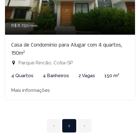
R$ 8.750
/mês
Casa de Condomínio para Alugar com 4 quartos,
150m²
Parque Rincão, Cotia-SP
4 Quartos
4 Banheiros
2 Vagas
150 m²
Mais informações
‹
1
›