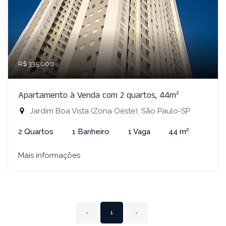
R$ 335.000
Apartamento à Venda com 2 quartos, 44m²
Jardim Boa Vista (Zona Oeste), São Paulo-SP
2 Quartos
1 Banheiro
1 Vaga
44 m²
Mais informações
‹
1
›