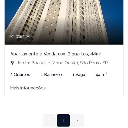
R$ 335.000
Apartamento à Venda com 2 quartos, 44m²
Jardim Boa Vista (Zona Oeste), São Paulo-SP
2 Quartos
1 Banheiro
1 Vaga
44 m²
Mais informações
‹
1
›