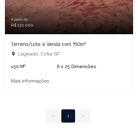
A partir de:
R$ 130.000
Terreno/Lote à Venda com 150m²
Lageado, Cotia-SP
150 M²
6 x 25 Dimensões
Mais informações
‹
1
›