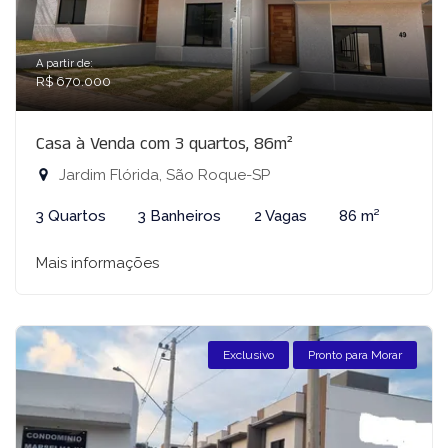
A partir de:
R$ 670.000
Casa à Venda com 3 quartos, 86m²
Jardim Flórida, São Roque-SP
3 Quartos
3 Banheiros
2 Vagas
86 m²
Mais informações
Exclusivo
Pronto para Morar