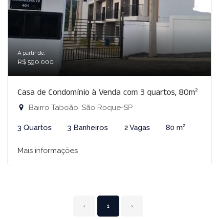
A partir de:
R$ 590.000
Casa de Condomínio à Venda com 3 quartos, 80m²
Bairro Taboão, São Roque-SP
3 Quartos
3 Banheiros
2 Vagas
80 m²
Mais informações
‹
1
›