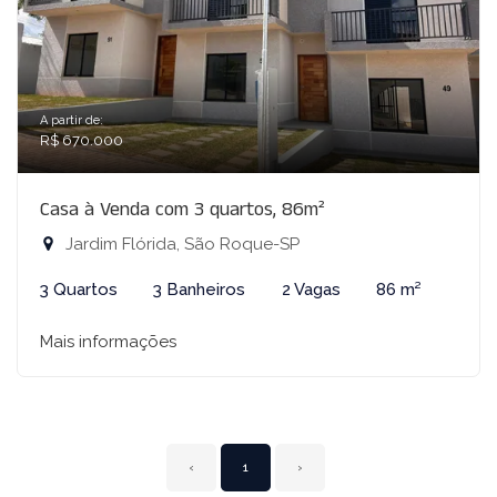
A partir de:
R$ 670.000
Casa à Venda com 3 quartos, 86m²
Jardim Flórida, São Roque-SP
3 Quartos
3 Banheiros
2 Vagas
86 m²
Mais informações
‹
1
›