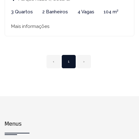
3 Quartos
2 Banheiros
4 Vagas
104 m²
Mais informações
‹
1
›
Menus