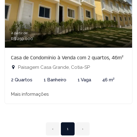
A partir de:
R$ 259.000
Casa de Condomínio à Venda com 2 quartos, 46m²
Paisagem Casa Grande, Cotia-SP
2 Quartos
1 Banheiro
1 Vaga
46 m²
Mais informações
‹
1
›