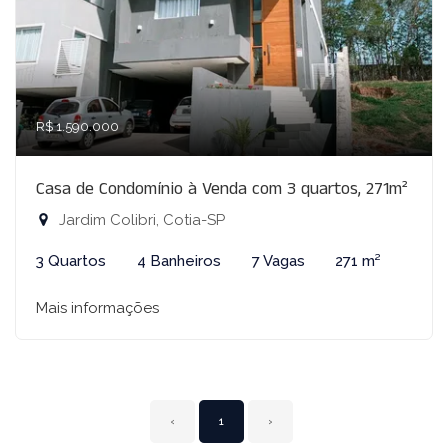
R$ 1.590.000
Casa de Condomínio à Venda com 3 quartos, 271m²
Jardim Colibri, Cotia-SP
3 Quartos
4 Banheiros
7 Vagas
271 m²
Mais informações
‹
1
›