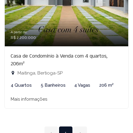
A partir de:
R$ 2.200.000
Casa de Condomínio à Venda com 4 quartos,
206m²
Maitinga, Bertioga-SP
4 Quartos
5 Banheiros
4 Vagas
206 m²
Mais informações
‹
1
›