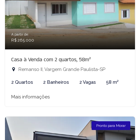
A partir de:
R$ 265.000
Casa à Venda com 2 quartos, 58m²
Remanso II, Vargem Grande Paulista-SP
2 Quartos
2 Banheiros
2 Vagas
58 m²
Mais informações
Pronto para Morar