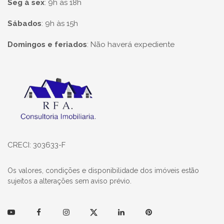
Seg à sex
:
9h às 18h
Sábados
:
9h às 15h
Domingos e feriados
:
Não haverá expediente
Página inicial
CRECI: 303633-F
Os valores, condições e disponibilidade dos imóveis estão
sujeitos a alterações sem aviso prévio.
Youtube
Facebook
Instagram
Twitter
Linkedin
Pinterest