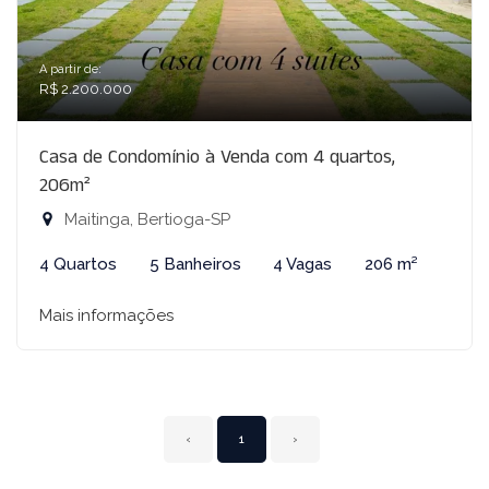
A partir de:
R$ 2.200.000
Casa de Condomínio à Venda com 4 quartos,
206m²
Maitinga, Bertioga-SP
4 Quartos
5 Banheiros
4 Vagas
206 m²
Mais informações
‹
1
›