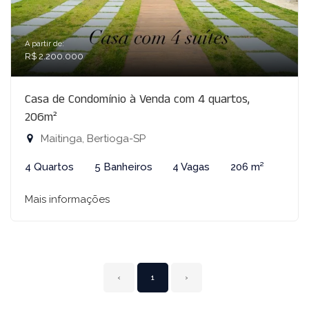
A partir de:
R$ 2.200.000
Casa de Condomínio à Venda com 4 quartos,
206m²
Maitinga, Bertioga-SP
4 Quartos
5 Banheiros
4 Vagas
206 m²
Mais informações
‹
1
›