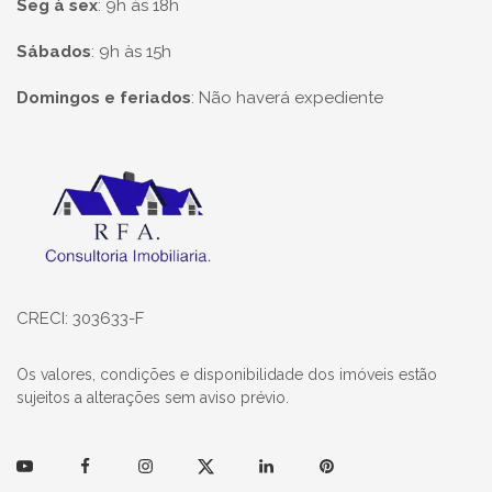
Seg à sex
:
9h às 18h
Sábados
:
9h às 15h
Domingos e feriados
:
Não haverá expediente
Página inicial
CRECI: 303633-F
Os valores, condições e disponibilidade dos imóveis estão
sujeitos a alterações sem aviso prévio.
Youtube
Facebook
Instagram
Twitter
Linkedin
Pinterest