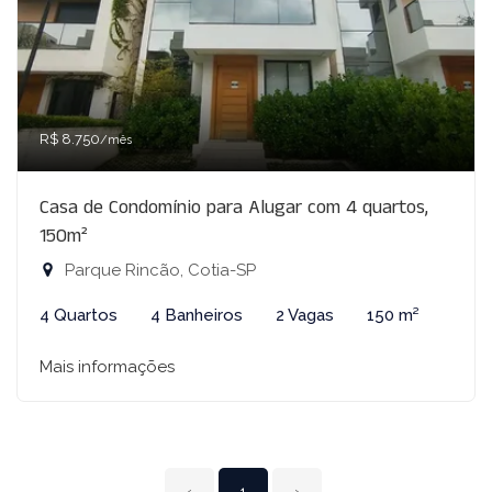
R$ 8.750
/mês
Casa de Condomínio para Alugar com 4 quartos,
150m²
Parque Rincão, Cotia-SP
4 Quartos
4 Banheiros
2 Vagas
150 m²
Mais informações
‹
1
›