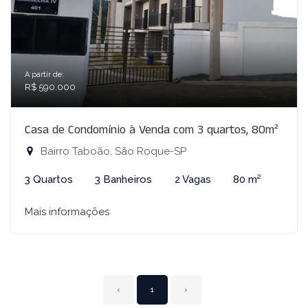
A partir de:
R$ 590.000
Casa de Condomínio à Venda com 3 quartos, 80m²
Bairro Taboão, São Roque-SP
3 Quartos
3 Banheiros
2 Vagas
80 m²
Mais informações
‹
1
›