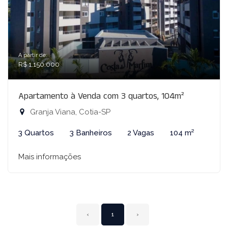
A partir de:
R$ 1.150.000
Apartamento à Venda com 3 quartos, 104m²
Granja Viana, Cotia-SP
3 Quartos
3 Banheiros
2 Vagas
104 m²
Mais informações
‹
1
›