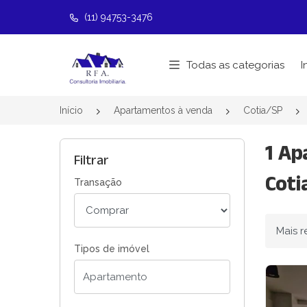
(11) 94753-3476
Página inicial
Todas as categorias
I
Início
Apartamentos à venda
Cotia/SP
1 Ap
Filtrar
Coti
Transação
Ordenar
Tipos de imóvel