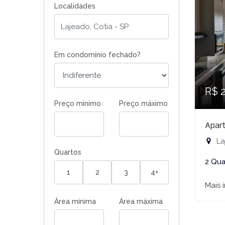
Localidades
Em condomínio fechado?
R$ 
Preço mínimo
Preço máximo
Apar
La
Quartos
2 Qua
1
2
3
4+
Mais 
Área mínima
Área máxima