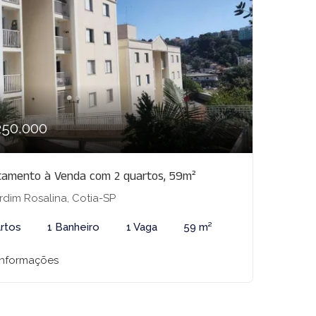
250.000
tamento à Venda com 2 quartos, 59m²
rdim Rosalina, Cotia-SP
rtos
1 Banheiro
1 Vaga
59 m²
informações