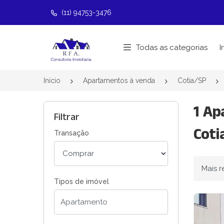
(11) 94753-3476
Página inicial
Todas as categorias
I
Início
Apartamentos à venda
Cotia/SP
1 Ap
Filtrar
Coti
Transação
Ordenar
Tipos de imóvel