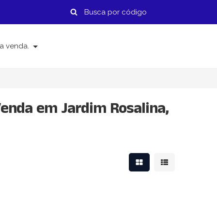
a venda.
enda em Jardim Rosalina,
Mostrar resultados em
Mostrar resulta