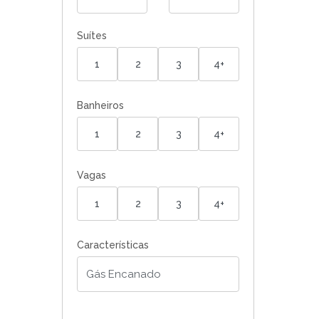
Suítes
1
2
3
4+
Banheiros
1
2
3
4+
Vagas
1
2
3
4+
Características