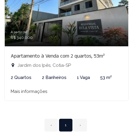
A partir de:
R$ 340.000
Apartamento à Venda com 2 quartos, 53m²
Jardim dos Ipês, Cotia-SP
2 Quartos
2 Banheiros
1 Vaga
53 m²
Mais informações
‹
1
›