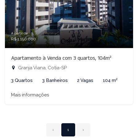
A partir de:
R$ 1.150.000
Apartamento à Venda com 3 quartos, 104m²
Granja Viana, Cotia-SP
3 Quartos
3 Banheiros
2 Vagas
104 m²
Mais informações
‹
1
›